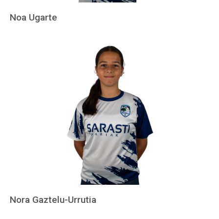
Noa Ugarte
Nora Gaztelu-Urrutia