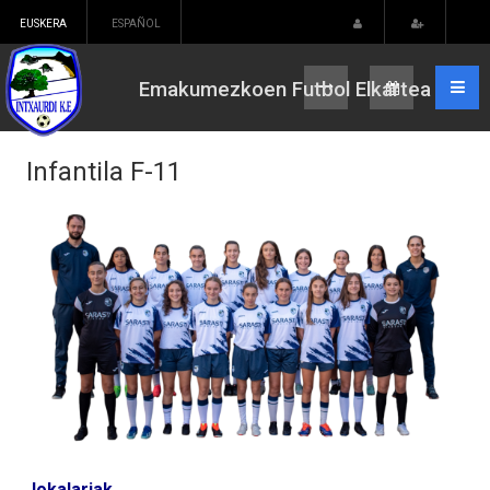
EUSKERA
ESPAÑOL
Emakumezkoen Futbol Elkartea
Infantila F-11
Jokalariak