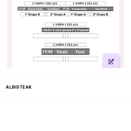
ALBISTEAK