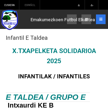
EUSKERA
ESPAÑOL
Emakumezkoen Futbol Elkartea
Infantil E Taldea
X.TXAPELKETA SOLIDARIOA
2025
INFANTILAK / INFANTILES
E TALDEA / GRUPO E
Intxaurdi KE B