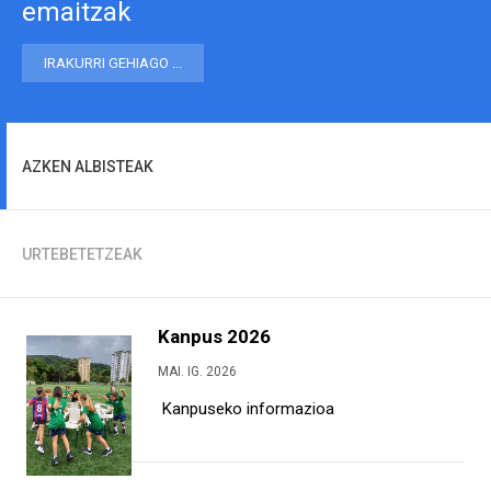
emaitzak
IRAKURRI GEHIAGO ...
AZKEN ALBISTEAK
URTEBETETZEAK
Kanpus 2026
MAI. IG. 2026
Kanpuseko informazioa