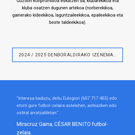
Guztion konpromisoa eskatzen da, klubarekikoa eta
kluba osatzen dugunen artekoa (norberekikoa,
gainerako kideekikoa, laguntzaileekikoa, epaileekikoa eta
beste taldeekikoa).
2024 / 2025 DENBORALDIRAKO IZENEMATEAK
Interesa baduzu, deitu Eulogiori (607 717 403) edo
etorri gure futbol-zelaira astelehen, asteazken edo
ostiral arratsaldetan.
Miracruz Gaina, CÉSAR BENITO futbol-
zelaia.