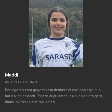
Maddi
ASTEKO TXUPIGUAY-A
Beti egoten zara gogotsu eta denboraldi oso ona egin duzu,
bai zuk bai taldeak. Espero dugu asteburuko lesioa eta gero,
finala jokatzeko bueltan izatea.