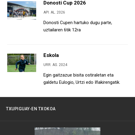
Donosti Cup 2026
API. AL. 2026
Donosti Cupen hartuko dugu parte,
uztailaren 6tik 12ra
Eskola
URR. AS. 2024
Egin gaitzazue bisita ostiraletan eta
galdetu Eulogio, Urtzi edo Iñakirengatik.
TXUPIGUAY-EN TXOKOA