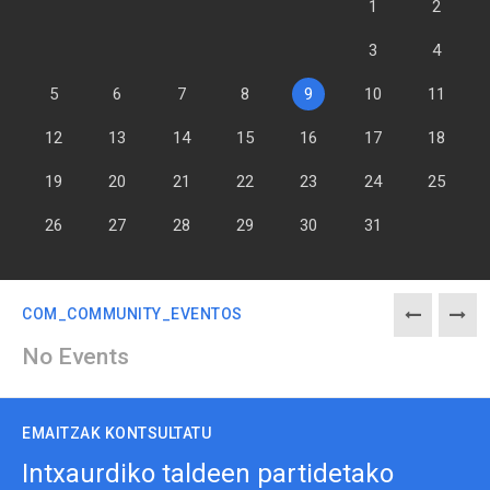
1
2
3
4
5
6
7
8
9
10
11
12
13
14
15
16
17
18
19
20
21
22
23
24
25
26
27
28
29
30
31
COM_COMMUNITY_EVENTOS
EMAITZAK KONTSULTATU
Intxaurdiko taldeen partidetako