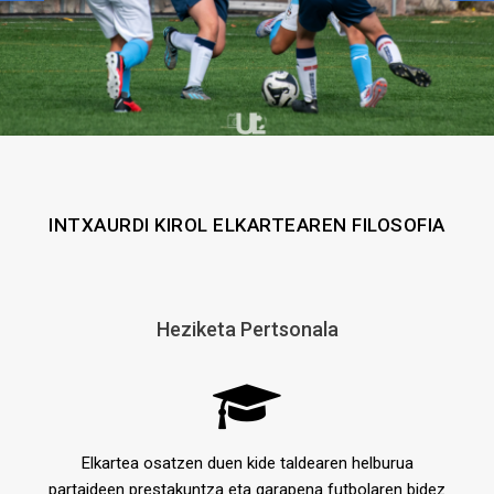
INTXAURDI KIROL ELKARTEAREN FILOSOFIA
Heziketa Pertsonala
Elkartea osatzen duen kide taldearen helburua
partaideen prestakuntza eta garapena futbolaren bidez