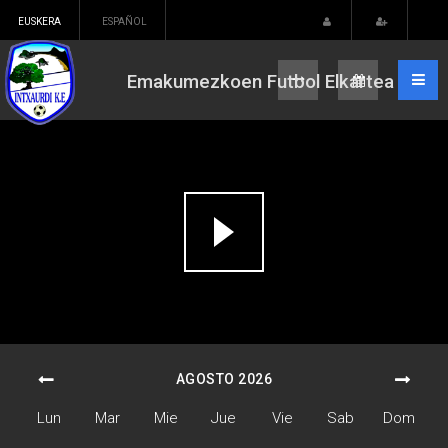
EUSKERA
ESPAÑOL
Emakumezkoen Futbol Elkartea
AGOSTO 2026
Lun
Mar
Mie
Jue
Vie
Sab
Dom