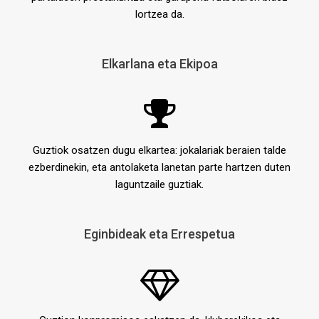
lortzea da.
Elkarlana eta Ekipoa
Guztiok osatzen dugu elkartea: jokalariak beraien talde
ezberdinekin, eta antolaketa lanetan parte hartzen duten
laguntzaile guztiak.
Eginbideak eta Errespetua