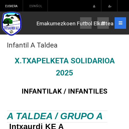
EUSKERA
ESPAÑOL
Emakumezkoen Futbol Elkartea
Infantil A Taldea
X.TXAPELKETA SOLIDARIOA
2025
INFANTILAK / INFANTILES
A TALDEA / GRUPO A
Intxaurdi KE A