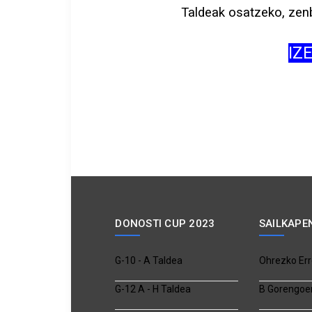
Taldeak osatzeko, zenb
IZ
DONOSTI CUP 2023
SAILKAPE
G-10 - A Taldea
Ohrezko Err
G-12 A - H Taldea
B Gorengoe