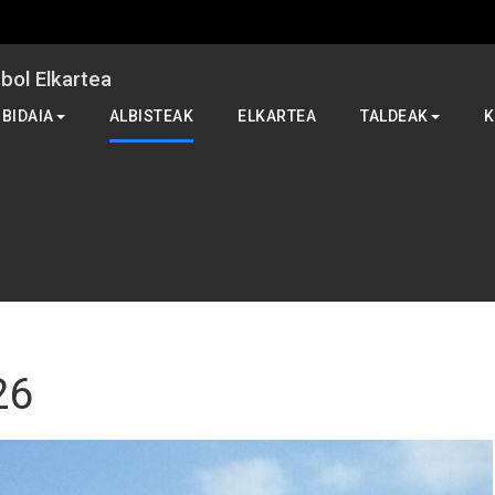
ol Elkartea
 BIDAIA
ALBISTEAK
ELKARTEA
TALDEAK
K
26