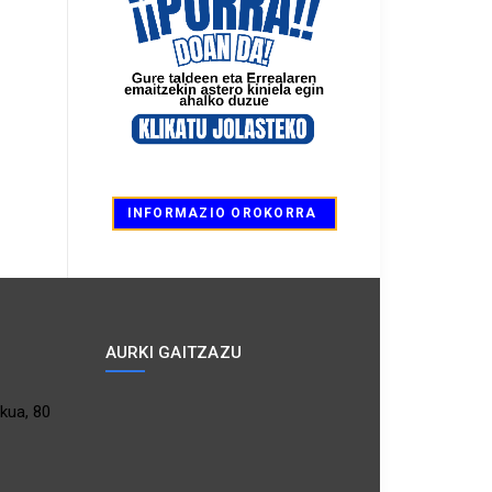
INFORMAZIO OROKORRA
AURKI GAITZAZU
kua, 80