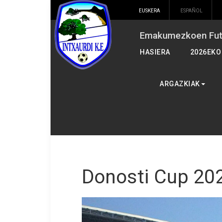
EUSKERA
ESPAÑOL
Emakumezkoen Futb
HASIERA
2026EKO
ARGAZKIAK
Donosti Cup 20