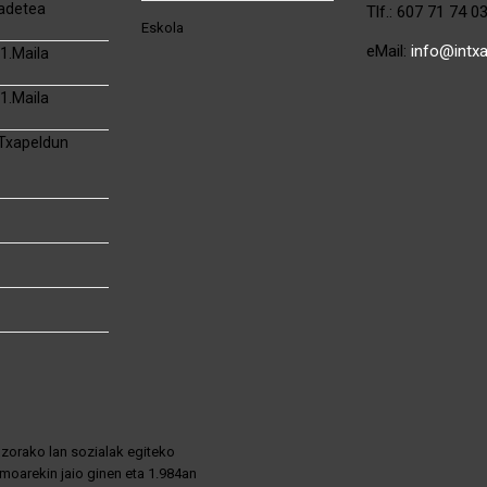
adetea
Tlf.: 607 71 74 0
Eskola
eMail:
info@intx
1.Maila
1.Maila
 Txapeldun
zorako lan sozialak egiteko
moarekin jaio ginen eta 1.984an