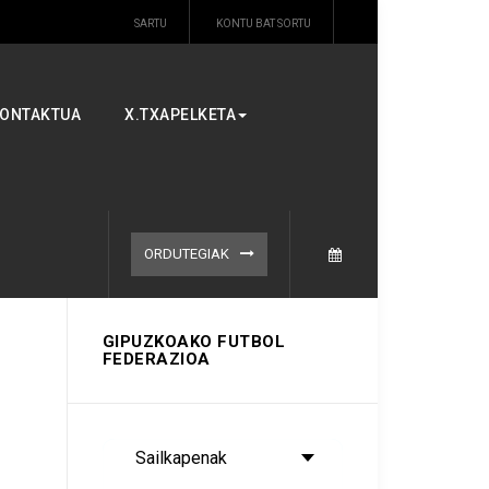
SARTU
KONTU BAT SORTU
ONTAKTUA
X.TXAPELKETA
ORDUTEGIAK
GIPUZKOAKO FUTBOL
FEDERAZIOA
Sailkapenak