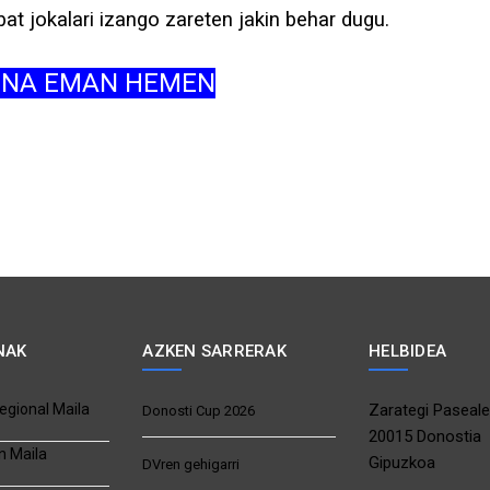
at jokalari izango zareten jakin behar dugu.
ENA EMAN HEMEN
NAK
AZKEN SARRERAK
HELBIDEA
egional Maila
Zarategi Paseale
Donosti Cup 2026
20015 Donostia
n Maila
Gipuzkoa
DVren gehigarri