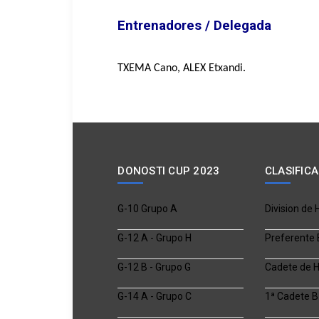
Entrenadores / Delegada
TXEMA Cano, ALEX Etxandi.
DONOSTI CUP 2023
CLASIFIC
G-10 Grupo A
Division de
G-12 A - Grupo H
Preferente 
G-12 B - Grupo G
Cadete de 
G-14 A - Grupo C
1ª Cadete B