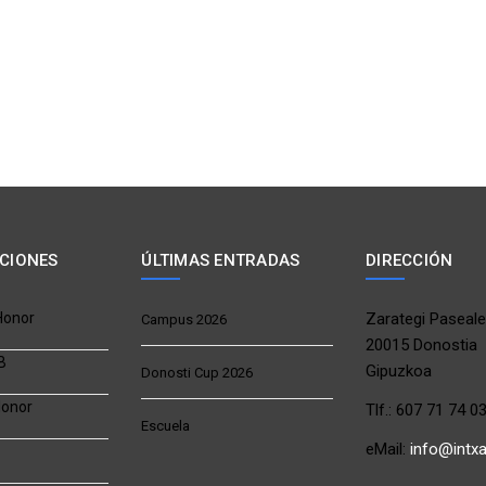
ACIONES
ÚLTIMAS ENTRADAS
DIRECCIÓN
 Honor
Zarategi Paseale
Campus 2026
20015 Donostia
B
Gipuzkoa
Donosti Cup 2026
Honor
Tlf.: 607 71 74 0
Escuela
eMail:
info@intx