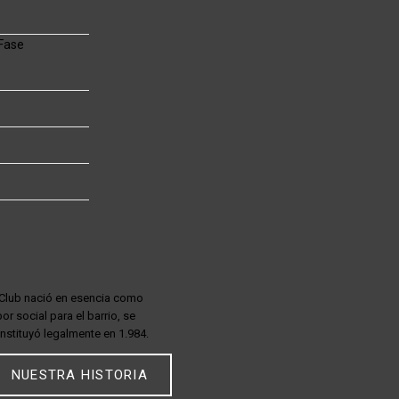
 Fase
s
 Club nació en esencia como
bor social para el barrio, se
nstituyó legalmente en 1.984.
NUESTRA HISTORIA