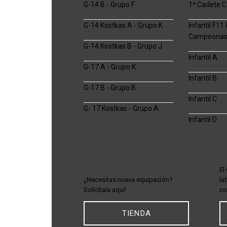
G-14 B - Grupo F
1ª Cadete C
G-14 Kostkas A - Grupo K
Infantil F11
Campeona
G-14 Kostkas B - Grupo J
Infantil A
G-17 A - Grupo K
Infantil B
G-17 B - Grupo B
Infantil C
G- 17 Kostkas - Grupo A
Infantil D
El
¿Necesitas nueva equipación?
la
Solicítala aquí!
co
TIENDA