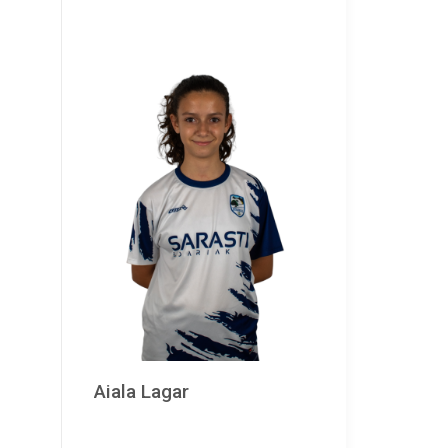
Aiala Lagar
Aiora Lobelos