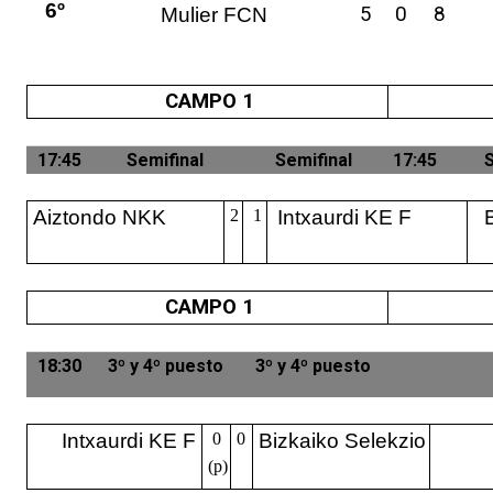
6º
CAMPO
CAMPO
5
0
8
Mulier FCN
1
2
ZELAIA
ZELAIA
CAMPO 1
17:45
Semifinal
Semifinal
17:45
S
17:45
Finala
Final
Aiztondo NKK
2
1
Intxaurdi KE F
CAMPO 1
18:30
3º y 4º puesto
3º y 4º puesto
Intxaurdi KE F
0
0
Bizkaiko Selekzio
(p)