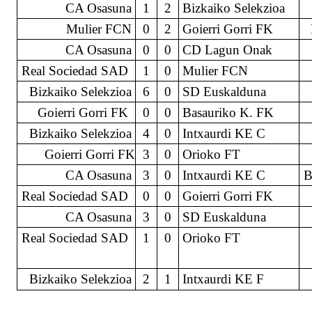
CA Osasuna
1
2
Bizkaiko Selekzioa
Mulier FCN
0
2
Goierri Gorri FK
CA Osasuna
0
0
CD Lagun Onak
CAMPO
CAMPO
Real Sociedad SAD
1
0
Mulier FCN
1
2
Bizkaiko Selekzioa
6
0
SD Euskalduna
ZELAIA
ZELAIA
Goierri Gorri FK
0
0
Basauriko K. FK
Bizkaiko Selekzioa
4
0
Intxaurdi KE C
16:40
Finalerdiak
Semifinal
16:40
Finalerdiak
Semifinal
Goierri Gorri FK
3
0
Orioko FT
CA Osasuna
3
0
Intxaurdi KE C
B
Real Sociedad SAD
0
0
Goierri Gorri FK
1º
2º
1º
2º
CA Osasuna
3
0
SD Euskalduna
Grupo
Grupo
Grupo
Grupo
Real Sociedad SAD
1
0
Orioko FT
A
B
B
A
Bizkaiko Selekzioa
2
1
Intxaurdi KE F