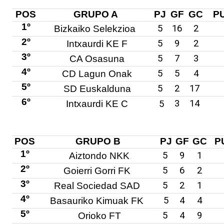
CAMPO
CAMPO
POS
GRUPO A
PJ
GF
GC
P
1
2
1º
5
16
2
Bizkaiko Selekzioa
ZELAIA
ZELAIA
2º
5
9
2
Intxaurdi KE F
3º
5
7
3
CA Osasuna
4º
5
5
4
CD Lagun Onak
17:10
3. eta
3º y 4º
17:10
5. eta
5º y 6º
5º
5
2
17
SD Euskalduna
4.
puesto
6.
puesto
6º
3
14
Intxaurdi KE C
5
postua
postua
POS
GRUPO B
PJ
GF
GC
P
3º
3º
1º
5
9
1
Aiztondo NKK
Grupo
Grupo
2º
5
6
2
Goierri Gorri FK
A
B
3º
5
2
1
Real Sociedad SAD
4º
5
4
4
Basauriko Kimuak FK
5º
5
4
9
Orioko FT