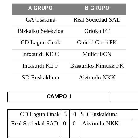
A GRUPO
B GRUPO
CA Osasuna
Real Sociedad SAD
CAMPO
CAMPO
Bizkaiko Selekzioa
Orioko FT
1
2
CD Lagun Onak
Goierri Gorri FK
ZELAIA
ZELAIA
Intxaurdi KE C
Mulier FCN
Intxaurdi KE F
Basauriko Kimuak FK
16:15
7. eta
7º y 8º
16:15
9. eta
9º y
SD Euskalduna
Aiztondo NKK
8.
puesto
10.
10º
postua
postua
puesto
CAMPO 1
4º
4º
5º
5º
CD Lagun Onak
3
0
SD Euskalduna
Grupo
Grupo
Grupo
Grupo
Real Sociedad SAD
0
0
Aiztondo NKK
A
B
A
B