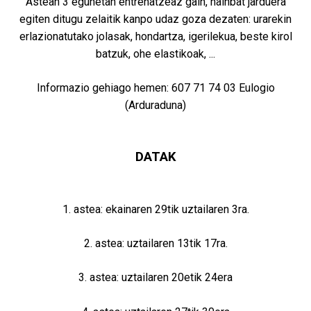
Astean 3 egunetan entrenatzeaz gain, hainbat jarduera
egiten ditugu zelaitik kanpo udaz goza dezaten: urarekin
erlazionatutako jolasak, hondartza, igerilekua, beste kirol
batzuk, ohe elastikoak, ...
Informazio gehiago hemen: 607 71 74 03 Eulogio
(Arduraduna)
DATAK
1. astea: ekainaren 29tik uztailaren 3ra.
2. astea: uztailaren 13tik 17ra.
3. astea: uztailaren 20etik 24era