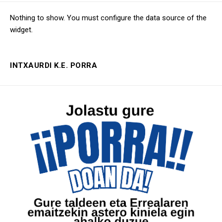
Nothing to show. You must configure the data source of the
widget.
INTXAURDI K.E. PORRA