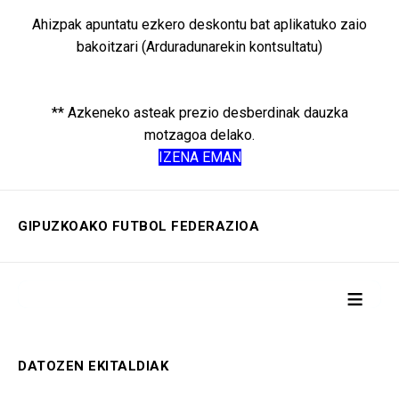
Ahizpak apuntatu ezkero deskontu bat aplikatuko zaio
bakoitzari (Arduradunarekin kontsultatu)
** Azkeneko asteak prezio desberdinak dauzka
motzagoa delako.
IZENA EMAN
GIPUZKOAKO FUTBOL FEDERAZIOA
≡
DATOZEN EKITALDIAK