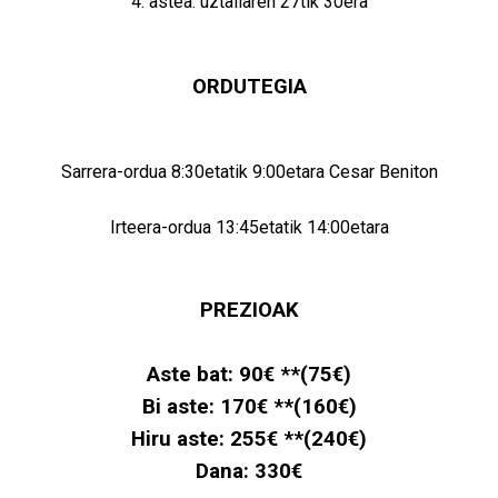
4. astea: uztailaren 27tik 30era
ORDUTEGIA
Sarrera-ordua 8:30etatik 9:00etara Cesar Beniton
Irteera-ordua 13:45etatik 14:00etara
PREZIOAK
Aste bat: 90€ **(75€)
Bi aste: 170€ **(160€)
Hiru aste: 255€ **(240€)
Dana: 330€