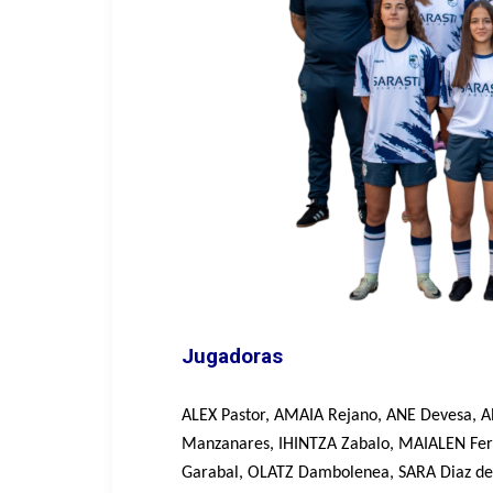
Jugadoras
ALEX Pastor, AMA
I
A Rejano, ANE Devesa, A
Manzanares, IHINTZA Zabalo, MAIALEN Fe
Garabal, OLATZ Dambolenea
, SARA Diaz d