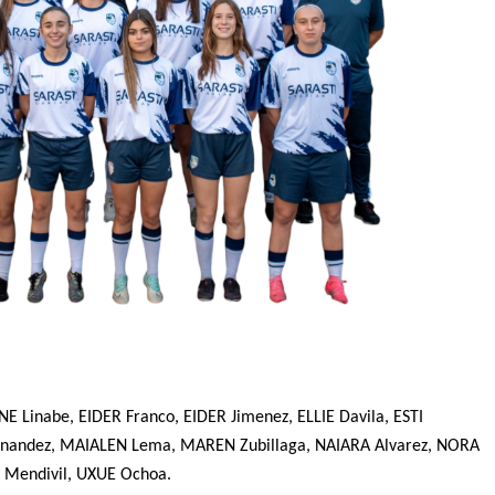
NE Linabe, EIDER Franco, EIDER Jimenez, ELLIE D
avila,
ESTI
rnandez, MAIALEN L
ema, MAREN Zubillaga,
NAIARA Alvarez, NORA
e Mendivil, UXUE Ochoa.