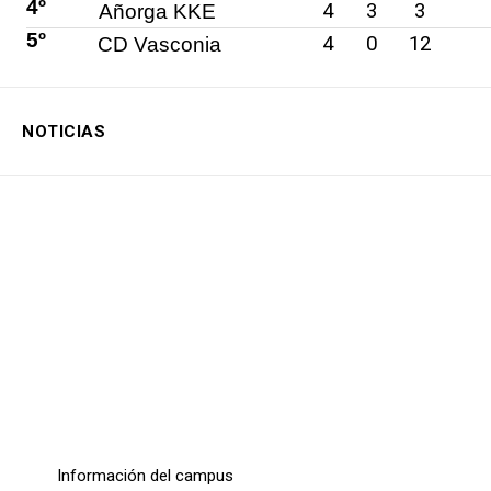
4º
4
3
3
Añorga KKE
5º
4
0
12
CD Vasconia
NOTICIAS
Campus 2026
Información del campus
Leer más...