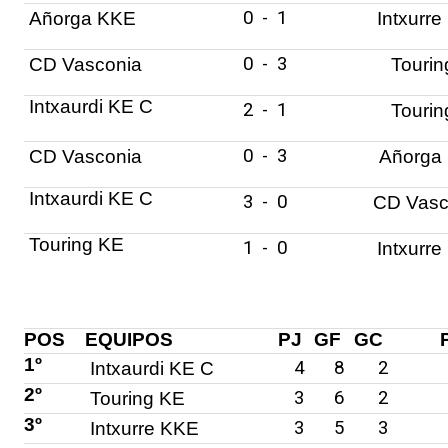
0
-
1
Añorga KKE
Intxurr
0
-
3
CD Vasconia
Tourin
Intxaurdi KE C
2
-
1
Tourin
0
-
3
CD Vasconia
Añorga
Intxaurdi KE C
3
-
0
CD Vasc
Touring KE
1
-
0
Intxurr
POS
EQUIPOS
PJ
GF
GC
1º
4
8
2
Intxaurdi KE C
2º
3
6
2
Touring KE
3º
3
5
3
Intxurre KKE