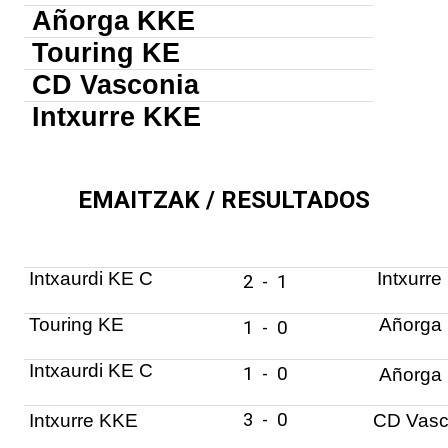
Añorga KKE
Touring KE
CD Vasconia
Intxurre KKE
EMAITZAK / RESULTADOS
Intxaurdi KE C
Intxurr
2
-
1
Touring KE
Añorga
1
-
0
Intxaurdi KE C
1
-
0
Añorga
3
-
0
Intxurre KKE
CD Vasc