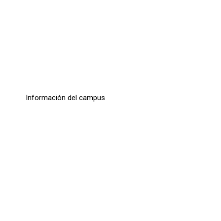
Campus 2026
Información del campus
Leer más...
Donosti Cup 2026